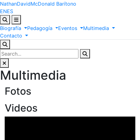
Nathan
David
McDonald
Barítono
EN
ES
Biografía
Pedagogía
Eventos
Multimedia
Contacto
Multimedia
Fotos
Videos