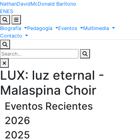
Nathan
David
McDonald
Barítono
EN
ES
Biografía
Pedagogía
Eventos
Multimedia
Contacto
LUX: luz eternal -
Malaspina Choir
Eventos Recientes
2026
2025