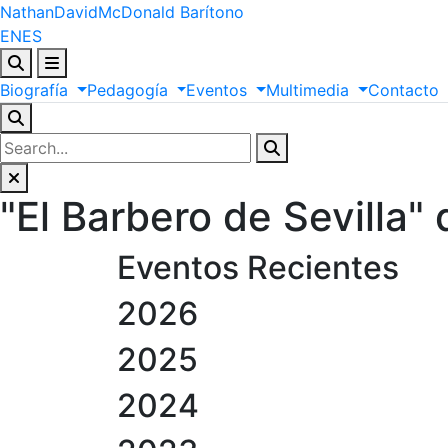
Nathan
David
McDonald
Barítono
EN
ES
Biografía
Pedagogía
Eventos
Multimedia
Contacto
"El Barbero de Sevilla"
Eventos Recientes
2026
2025
2024