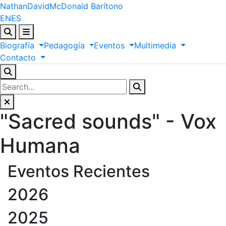
Nathan
David
McDonald
Barítono
EN
ES
Biografía
Pedagogía
Eventos
Multimedia
Contacto
"Sacred sounds" - Vox
Humana
Eventos Recientes
2026
2025