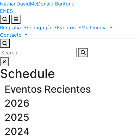
Nathan
David
McDonald
Barítono
EN
ES
Biografía
Pedagogía
Eventos
Multimedia
Contacto
Schedule
Eventos Recientes
2026
2025
2024